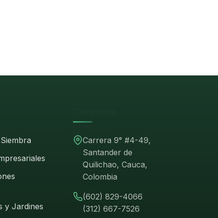
Contacto
 Siembra
Carrera 9° #4-49,
Santander de
mpresariales
Quilichao, Cauca,
ones
Colombia
(602) 829-4066
 y Jardines
(312) 667-7526