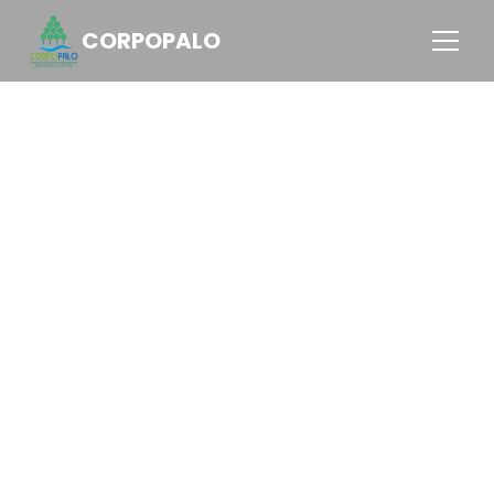
CORPOPALO